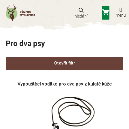
Přejít
na
Nákupní
obsah
košík
Pro dva psy
Otevřít filtr
V
Vypouštěcí vodítko pro dva psy z kulaté kůže
ý
p
i
s
p
r
o