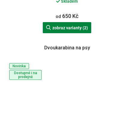
Skladem
650 Kč
od
zobraz varianty (2)
Dvoukarabina na psy
Novinka
Dostupné i na
prodejně