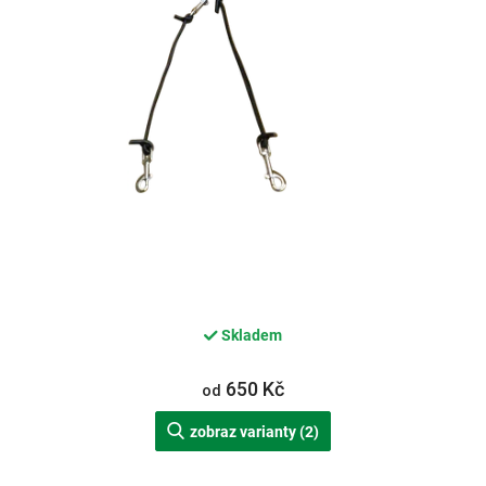
d
u
k
t
ů
Skladem
650 Kč
od
zobraz varianty (2)