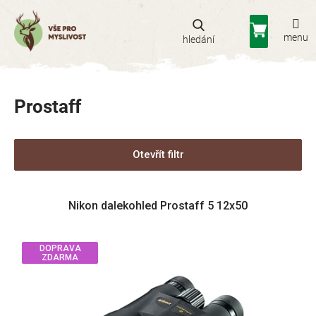
Přejít
na
Nákupní
obsah
košík
Prostaff
Otevřít filtr
V
Nikon dalekohled Prostaff 5 12x50
ý
p
i
DOPRAVA
s
ZDARMA
p
r
o