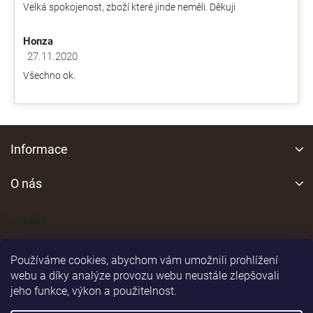
v
Velká spokojenost, zboží které jinde neměli. Děkuji
hvězdiček.
ý
p
Honza
i
s
27.11.2020
Hodnocení obchodu je 5 z 5 hvězdiček.
u
Všechno ok.
Z
á
Informace
p
a
O nás
t
í
Kontakt
Používáme cookies, abychom vám umožnili prohlížení
webu a díky analýze provozu webu neustále zlepšovali
jeho funkce, výkon a použitelnost.