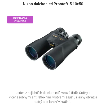
Nikon dalekohled Prostaff 5 10x50
DOPRAVA
ZDARMA
Jeden z nejlehčích dalekohledů ve své třídě. Čočky s
vícenásobnými antireflexními vrstvami zajišťují jasný obraz a
ostrý a brilantní vizuální...