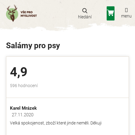
Přejít
na
Nákupní
obsah
košík
Salámy pro psy
4,9
Průměrné
596 hodnocení
hodnocení
obchodu
je
Karel Mrázek
4,9
z
27.11.2020
Hodnocení obchodu je 5 z 5 hvězdiček.
5
Velká spokojenost, zboží které jinde neměli. Děkuji
hvězdiček.