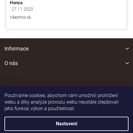
Honza
27.11.2020
Hodnocení obchodu je 5 z 5 hvězdiček.
Všechno ok.
Z
á
Informace
p
a
O nás
t
í
Kontakt
Používáme cookies, abychom vám umožnili prohlížení
webu a díky analýze provozu webu neustále zlepšovali
jeho funkce, výkon a použitelnost.
Shoptet
|
Realizoval
Nastavení