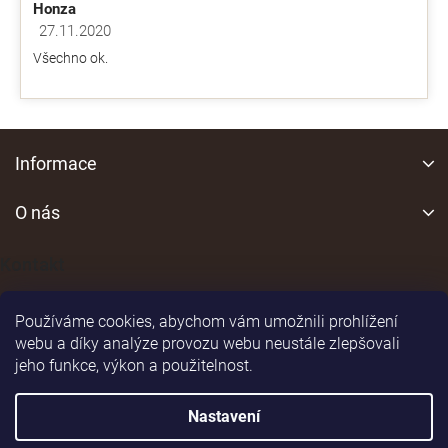
Honza
27.11.2020
Hodnocení obchodu je 5 z 5 hvězdiček.
Všechno ok.
Z
á
Informace
p
a
O nás
t
í
Kontakt
Používáme cookies, abychom vám umožnili prohlížení
webu a díky analýze provozu webu neustále zlepšovali
jeho funkce, výkon a použitelnost.
Shoptet
|
Realizoval
Nastavení