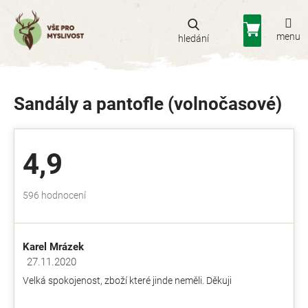
Přejít
na
Nákupní
obsah
košík
Sandály a pantofle (volnočasové)
4,9
Průměrné
596 hodnocení
hodnocení
obchodu
je
Karel Mrázek
4,9
z
27.11.2020
Hodnocení obchodu je 5 z 5 hvězdiček.
5
Velká spokojenost, zboží které jinde neměli. Děkuji
hvězdiček.