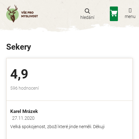
Přejít
na
Nákupní
obsah
košík
Sekery
4,9
Průměrné
596 hodnocení
hodnocení
obchodu
je
Karel Mrázek
4,9
z
27.11.2020
Hodnocení obchodu je 5 z 5 hvězdiček.
5
Velká spokojenost, zboží které jinde neměli. Děkuji
hvězdiček.