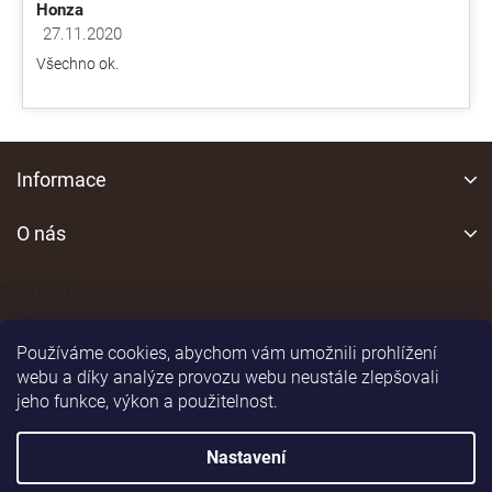
Honza
27.11.2020
Hodnocení obchodu je 5 z 5 hvězdiček.
Všechno ok.
Z
á
Informace
p
a
O nás
t
í
Kontakt
Používáme cookies, abychom vám umožnili prohlížení
webu a díky analýze provozu webu neustále zlepšovali
jeho funkce, výkon a použitelnost.
Shoptet
|
Realizoval
Nastavení