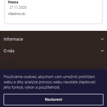
Honza
27.11.2020
Hodnocení obchodu je 5 z 5 hvězdiček.
Všechno ok.
Z
á
Informace
p
a
O nás
t
í
Kontakt
Používáme cookies, abychom vám umožnili prohlížení
webu a díky analýze provozu webu neustále zlepšovali
jeho funkce, výkon a použitelnost.
Shoptet
|
Realizoval
Nastavení