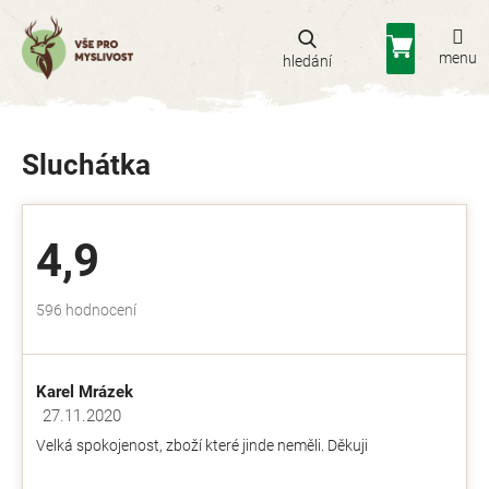
Přejít
na
Nákupní
obsah
košík
Sluchátka
4,9
Průměrné
596 hodnocení
hodnocení
obchodu
je
Karel Mrázek
4,9
z
27.11.2020
Hodnocení obchodu je 5 z 5 hvězdiček.
5
Velká spokojenost, zboží které jinde neměli. Děkuji
hvězdiček.