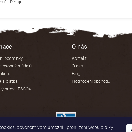
měli. Děkuji
rmace
O nás
ní podmínky
Kontakt
 osobních údajů
O nás
nákupu
Blog
 a platba
Hodnocení obchodu
vý prodej ESSOX
ookies, abychom vám umožnili prohlížení webu a díky