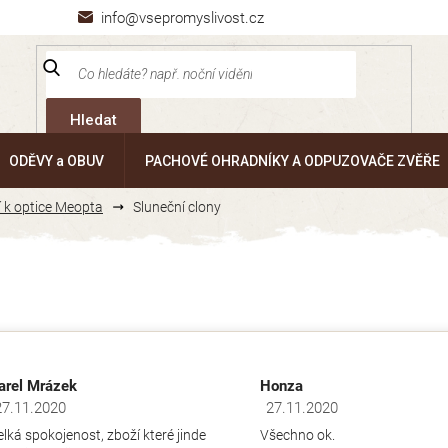
info@vsepromyslivost.cz
Hledat
ODĚVY a OBUV
PACHOVÉ OHRADNÍKY A ODPUZOVAČE ZVĚŘE
í k optice Meopta
Sluneční clony
arel Mrázek
Honza
27.11.2020
27.11.2020
dnocení obchodu je 5 z 5 hvězdiček.
Hodnocení obchodu je 5 z 5 hv
elká spokojenost, zboží které jinde
Všechno ok.