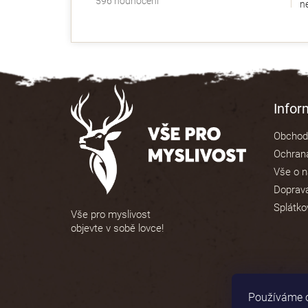
596 hodnocení
ne
hodnocení
obchodu
je
4,9
z
5
Z
hvězdiček.
á
Info
p
Obchod
a
Ochrana
t
Vše o 
í
Doprava
Splátko
Vše pro myslivost
objevte v sobě lovce!
Používáme c