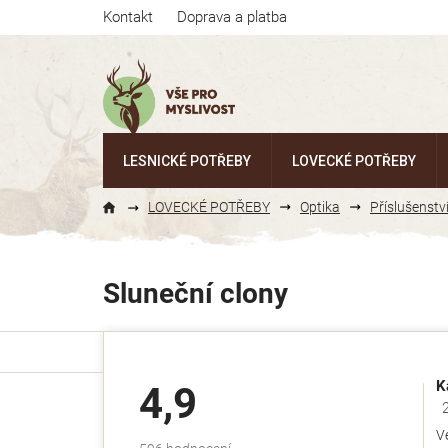
Přejít
Kontakt
Doprava a platba
na
obsah
LESNICKÉ POTŘEBY
LOVECKÉ POTŘEBY
LOVECKÉ POTŘEBY
Optika
Příslušenstv
Sluneční clony
K
4,9
Ho
V
Průměrné