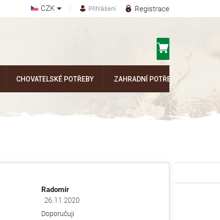
CZK
Registrace
Přihlášení
Nákupní
košík
CHOVATELSKÉ POTŘEBY
ZAHRADNÍ POTŘEBY
Kontak
Radomír
26.11.2020
ězdiček.
Hodnocení obchodu je 5 z 5 hvězdiček.
Doporučuji