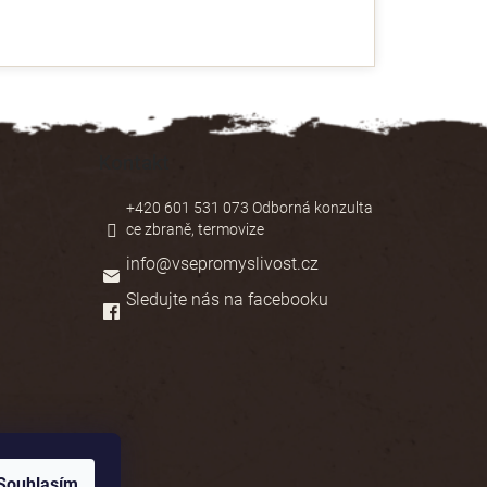
Kontakt
+420 601 531 073 Odborná konzulta
ce zbraně, termovize
info
@
vsepromyslivost.cz
Sledujte nás na facebooku
Souhlasím