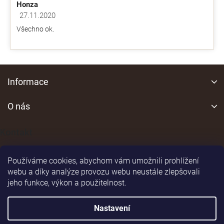
Honza
27.11.2020
Hodnocení obchodu je 5 z 5 hvězdiček.
Všechno ok.
Z
á
Informace
p
a
O nás
t
í
Kontakt
Používáme cookies, abychom vám umožnili prohlížení
webu a díky analýze provozu webu neustále zlepšovali
jeho funkce, výkon a použitelnost.
Shoptet
|
Realizoval
Nastavení