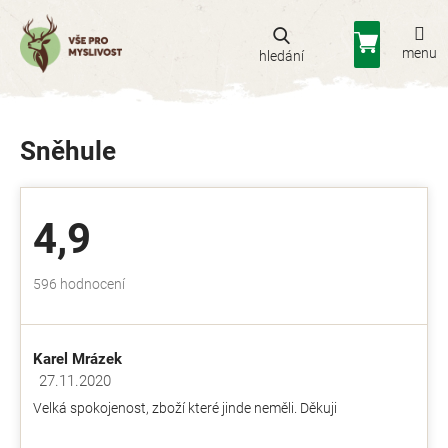
Přejít
na
Nákupní
obsah
košík
Sněhule
4,9
Průměrné
596 hodnocení
hodnocení
obchodu
je
Karel Mrázek
4,9
z
27.11.2020
Hodnocení obchodu je 5 z 5 hvězdiček.
5
Velká spokojenost, zboží které jinde neměli. Děkuji
hvězdiček.