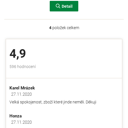
Detail
4
položek celkem
O
v
l
á
4,9
d
a
c
Průměrné
596 hodnocení
í
hodnocení
p
obchodu
r
je
v
Karel Mrázek
4,9
k
z
27.11.2020
y
Hodnocení obchodu je 5 z 5 hvězdiček.
5
v
Velká spokojenost, zboží které jinde neměli. Děkuji
hvězdiček.
ý
p
Honza
i
s
27.11.2020
Hodnocení obchodu je 5 z 5 hvězdiček.
u