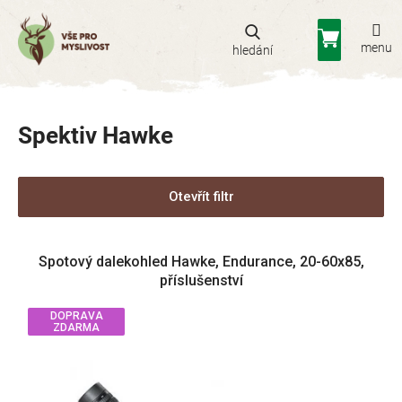
Přejít
na
Nákupní
obsah
košík
Spektiv Hawke
Otevřít filtr
V
Spotový dalekohled Hawke, Endurance, 20-60x85,
ý
příslušenství
p
i
DOPRAVA
s
ZDARMA
p
r
o