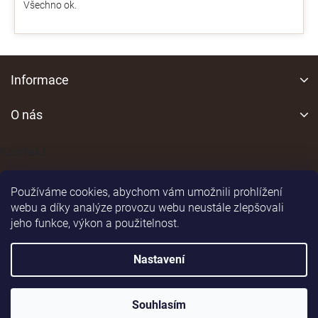
Všechno ok.
Z
á
Informace
p
a
O nás
t
í
Kontakt
Používáme cookies, abychom vám umožnili prohlížení
webu a díky analýze provozu webu neustále zlepšovali
jeho funkce, výkon a použitelnost.
Shoptet
|
Realizoval
Nastavení
Copyright 2026
vsepromyslivost.eu
. Všechna práva
Souhlasím
vyhrazena.
Upravit nastavení cookies