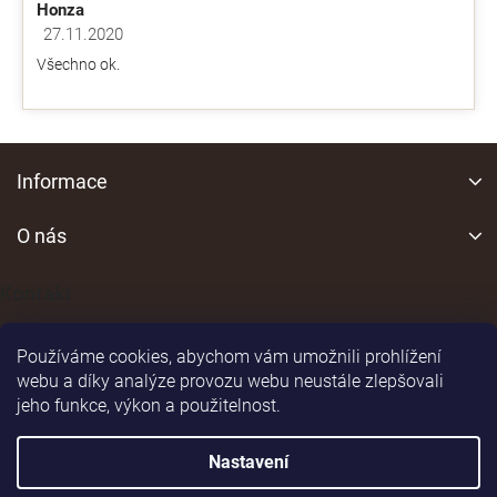
Honza
27.11.2020
Hodnocení obchodu je 5 z 5 hvězdiček.
Všechno ok.
Z
á
Informace
p
a
O nás
t
í
Kontakt
Používáme cookies, abychom vám umožnili prohlížení
webu a díky analýze provozu webu neustále zlepšovali
jeho funkce, výkon a použitelnost.
Shoptet
|
Realizoval
Nastavení