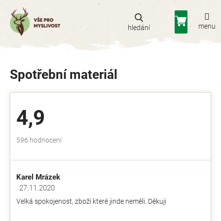
Přejít
na
Nákupní
obsah
košík
Spotřební materiál
4,9
Průměrné
596 hodnocení
hodnocení
obchodu
je
Karel Mrázek
4,9
z
27.11.2020
Hodnocení obchodu je 5 z 5 hvězdiček.
5
Velká spokojenost, zboží které jinde neměli. Děkuji
hvězdiček.