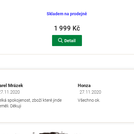
Skladem na prodejně
1 999 Kč
Detail
O
v
l
á
d
arel Mrázek
Honza
a
27.11.2020
27.11.2020
dnocení obchodu je 5 z 5 hvězdiček.
Hodnocení obchodu je 5 z 5 hv
c
elká spokojenost, zboží které jinde
Všechno ok.
í
měli. Děkuji
p
r
v
k
y