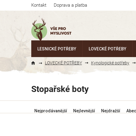
Přejít
Kontakt
Doprava a platba
na
obsah
LESNICKÉ POTŘEBY
LOVECKÉ POTŘEBY
LOVECKÉ POTŘEBY
Kynologické potřeby
Stopařské boty
Ř
Nejprodávanější
Nejlevnější
Nejdražší
Abe
a
z
e