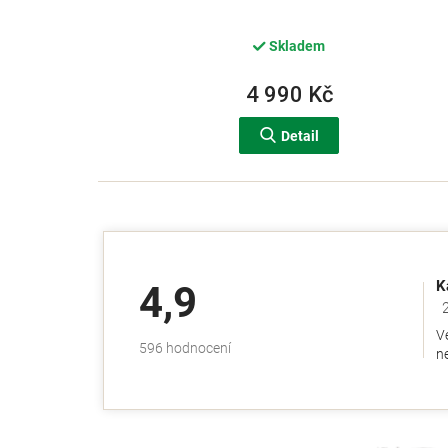
Skladem
4 990 Kč
Detail
K
4,9
Ho
V
Průměrné
596 hodnocení
ne
hodnocení
obchodu
je
4,9
z