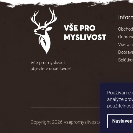
5
Z
hvězdiček.
á
Info
p
Obchod
a
Ochrana
t
Vše o 
í
Doprava
Splátko
Vše pro myslivost
objevte v sobě lovce!
Používáme c
analýze pro
použitelnost
Nastaven
Copyright 2026
vsepromyslivost.eu
. Všechna pr