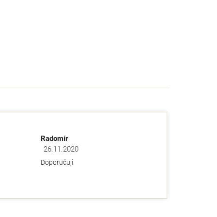
Radomír
26.11.2020
ězdiček.
Hodnocení obchodu je 5 z 5 hvězdiček.
Doporučuji