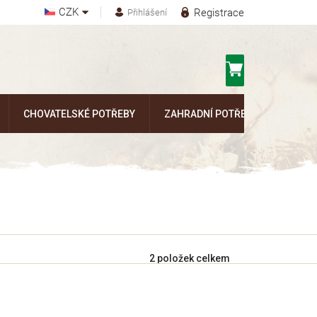
CZK
Registrace
Přihlášení
Nákupní
košík
CHOVATELSKÉ POTŘEBY
ZAHRADNÍ POTŘEBY
Kontak
2
položek celkem