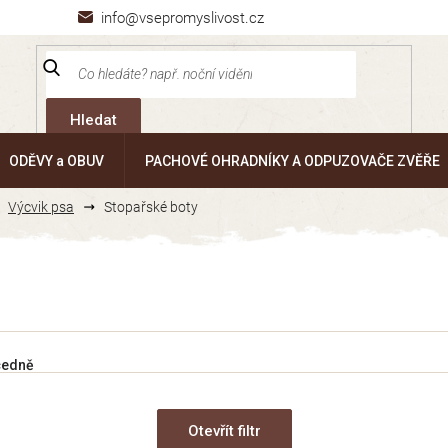
info@vsepromyslivost.cz
Hledat
ODĚVY a OBUV
PACHOVÉ OHRADNÍKY A ODPUZOVAČE ZVĚŘE
Výcvik psa
Stopařské boty
cedně
Otevřít filtr