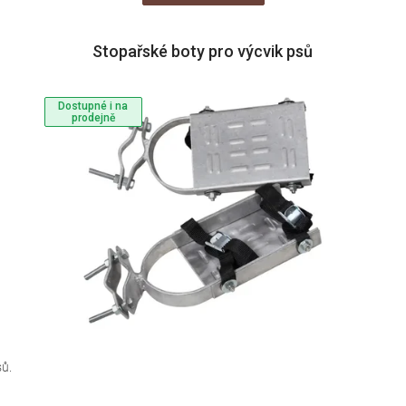
Stopařské boty pro výcvik psů
Dostupné i na
prodejně
sů.