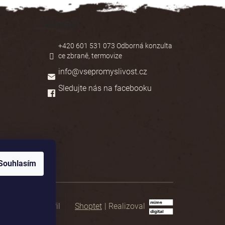
Kontakt
+420 601 531 073 Odborná konzulta
ce zbraně, termovize
info
@
vsepromyslivost.cz
Sledujte nás na facebooku
Souhlasím
Shoptet
|
Realizoval