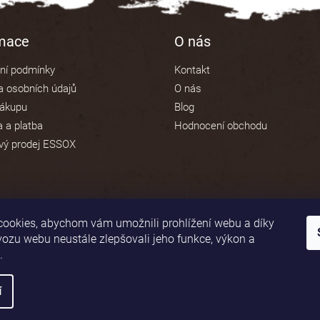
v
ý
p
rmace
O nás
i
s
ní podmínky
Kontakt
u
 osobních údajů
O nás
nákupu
Blog
 a platba
Hodnocení obchodu
vý prodej ESSOX
ookies, abychom vám umožnili prohlížení webu a díky
vozu webu neustále zlepšovali jeho funkce, výkon a
.
í
áva vyhrazena.
Upravit nastavení cookies