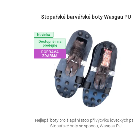
n
V
í
Stopařské barvářské boty Wasgau PU
ý
p
p
r
Novinka
i
o
Dostupné i na
s
prodejně
d
DOPRAVA
p
u
ZDARMA
r
k
o
t
d
ů
u
k
t
ů
Nejlepší boty pro šlapání stop při výcviku loveckých p
Stopařské boty se sponou, Wasgau PU