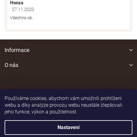
Honza
27.11.2020
Hodnocení obchodu je 5 z 5 hvězdiček.
Všechno ok.
Z
á
Informace
p
a
O nás
t
í
Kontakt
Používáme cookies, abychom vám umožnili prohlížení
webu a díky analýze provozu webu neustále zlepšovali
jeho funkce, výkon a použitelnost.
Shoptet
|
Realizoval
Nastavení