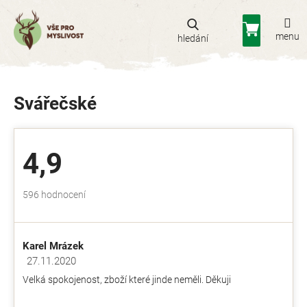
Přejít
na
Nákupní
obsah
košík
Svářečské
4,9
Průměrné
596 hodnocení
hodnocení
obchodu
je
Karel Mrázek
4,9
z
27.11.2020
Hodnocení obchodu je 5 z 5 hvězdiček.
5
Velká spokojenost, zboží které jinde neměli. Děkuji
hvězdiček.