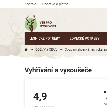
Přejít
Kontakt
Doprava a platba
na
obsah
LESNICKÉ POTŘEBY
LOVECKÉ POTŘEBY
ODĚVY a OBUV
Obuv myslivecká, lesnická, 
Vyhřívání a vysoušeče
K
4,9
Ho
V
Průměrné