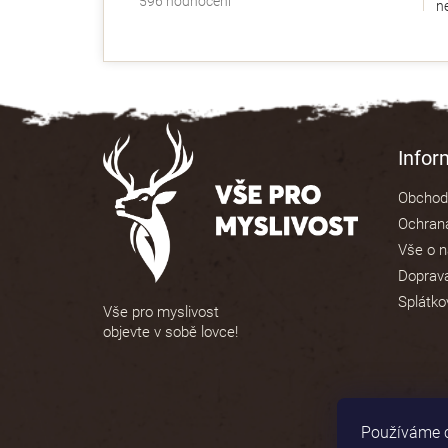
596 hodnocení
ne
hodnocení
obchodu
je
4,9
z
5
Z
hvězdiček.
á
Info
p
Obchod
a
Ochrana
t
Vše o 
í
Doprava
Splátko
Vše pro myslivost
objevte v sobě lovce!
Používáme c