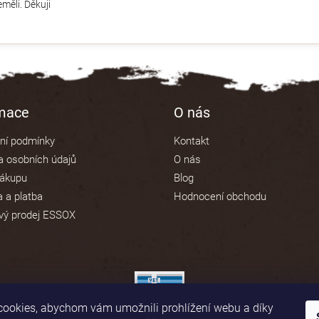
měli. Děkuji
rmace
O nás
ní podmínky
Kontakt
 osobních údajů
O nás
nákupu
Blog
 a platba
Hodnocení obchodu
vý prodej ESSOX
ookies, abychom vám umožnili prohlížení webu a díky