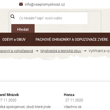
info@vsepromyslivost.cz
Hledat
ODĚVY a OBUV
PACHOVÉ OHRADNÍKY A ODPUZOVAČE ZVĚŘE
pracovní a volnočasová
Myslivecká a lesnická obuv
Vyhřívání a v
arel Mrázek
Honza
27.11.2020
27.11.2020
dnocení obchodu je 5 z 5 hvězdiček.
Hodnocení obchodu je 5 z 5 hv
elká spokojenost, zboží které jinde
Všechno ok.