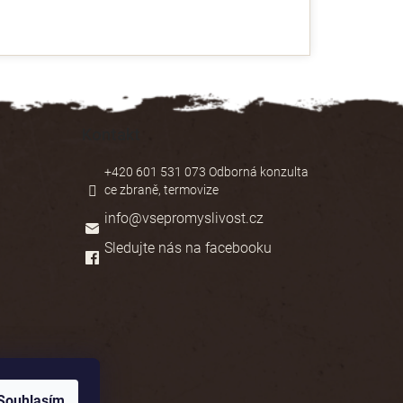
Kontakt
+420 601 531 073 Odborná konzulta
ce zbraně, termovize
info
@
vsepromyslivost.cz
Sledujte nás na facebooku
Souhlasím