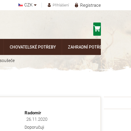
CZK
Registrace
Přihlášení
Nákupní
košík
CHOVATELSKÉ POTŘEBY
ZAHRADNÍ POTŘEBY
Kontak
ysoušeče
Radomír
26.11.2020
ězdiček.
Hodnocení obchodu je 5 z 5 hvězdiček.
Doporučuji