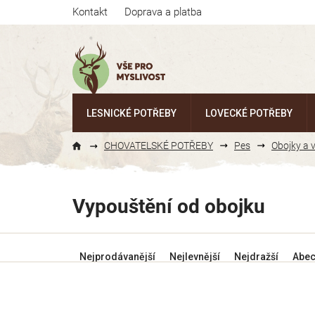
Přejít
Kontakt
Doprava a platba
na
obsah
LESNICKÉ POTŘEBY
LOVECKÉ POTŘEBY
CHOVATELSKÉ POTŘEBY
Pes
Obojky a 
Vypouštění od obojku
Ř
Nejprodávanější
Nejlevnější
Nejdražší
Abe
a
z
e