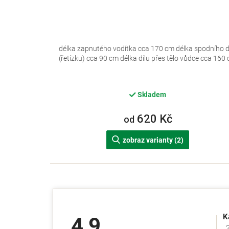
délka zapnutého vodítka cca 170 cm délka spodního d
(řetízku) cca 90 cm délka dílu přes tělo vůdce cca 160
Skladem
620 Kč
od
zobraz varianty (2)
K
4,9