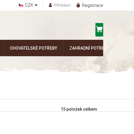
CZK
Registrace
Přihlášení
Nákupní
košík
CHOVATELSKÉ POTŘEBY
ZAHRADNÍ POTŘEBY
Kontak
15
položek celkem