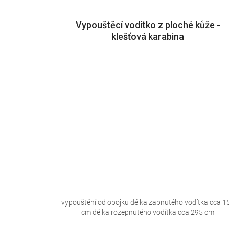
Vypouštěcí vodítko z ploché kůže -
klešťová karabina
vypouštění od obojku délka zapnutého vodítka cca 1
cm délka rozepnutého vodítka cca 295 cm