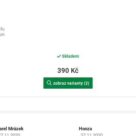
ílu
 cm
Skladem
390 Kč
zobraz varianty (2)
O
v
l
á
d
arel Mrázek
Honza
a
27.11.2020
27.11.2020