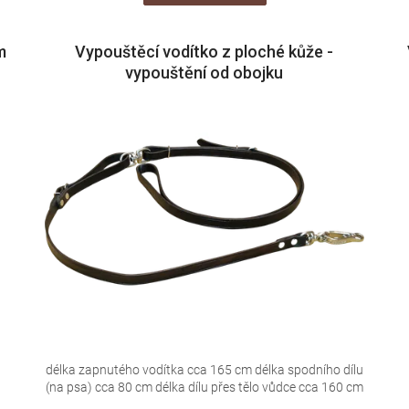
m
Vypouštěcí vodítko z ploché kůže -
vypouštění od obojku
délka zapnutého vodítka cca 165 cm délka spodního dílu
(na psa) cca 80 cm délka dílu přes tělo vůdce cca 160 cm