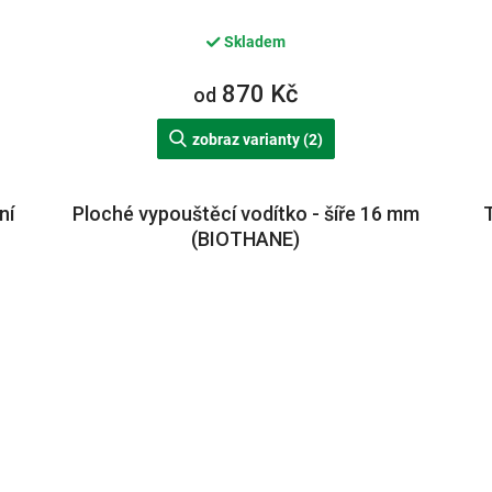
Skladem
870 Kč
od
zobraz varianty (2)
ní
Ploché vypouštěcí vodítko - šíře 16 mm
T
(BIOTHANE)