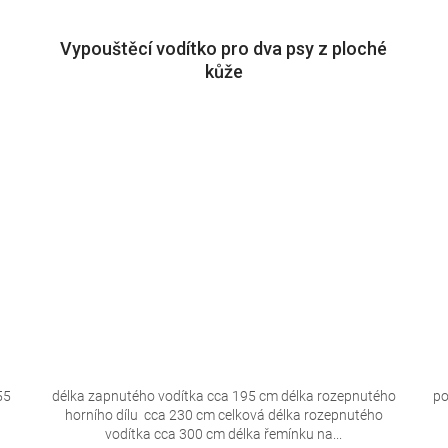
Vypouštěcí vodítko pro dva psy z ploché
kůže
55
délka zapnutého vodítka cca 195 cm délka rozepnutého
po
horního dílu cca 230 cm celková délka rozepnutého
vodítka cca 300 cm délka řemínku na...