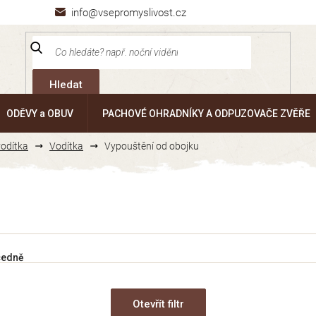
info@vsepromyslivost.cz
Hledat
ODĚVY a OBUV
PACHOVÉ OHRADNÍKY A ODPUZOVAČE ZVĚŘE
vodítka
Vodítka
Vypouštění od obojku
cedně
Otevřít filtr