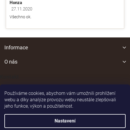
Honza
27.11.2020
Hodnocení obchodu je 5 z 5 hvězdiček.
Všechno ok.
Z
á
Informace
p
a
O nás
t
í
Kontakt
Používáme cookies, abychom vám umožnili prohlížení
webu a díky analýze provozu webu neustále zlepšovali
jeho funkce, výkon a použitelnost.
Shoptet
|
Realizoval
Nastavení