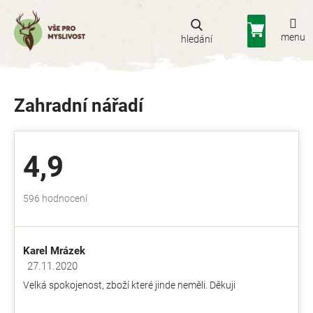
Přejít
na
Nákupní
obsah
košík
Zahradní nářadí
4,9
Průměrné
596 hodnocení
hodnocení
obchodu
je
Karel Mrázek
4,9
z
27.11.2020
Hodnocení obchodu je 5 z 5 hvězdiček.
5
Velká spokojenost, zboží které jinde neměli. Děkuji
hvězdiček.