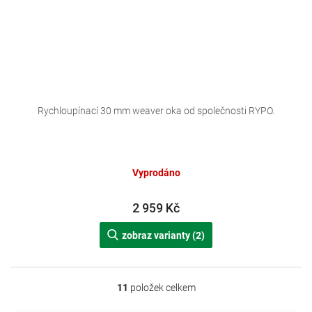
Rychloupínací 30 mm weaver oka od společnosti RYPO.
Vyprodáno
2 959 Kč
zobraz varianty (2)
11
položek celkem
O
v