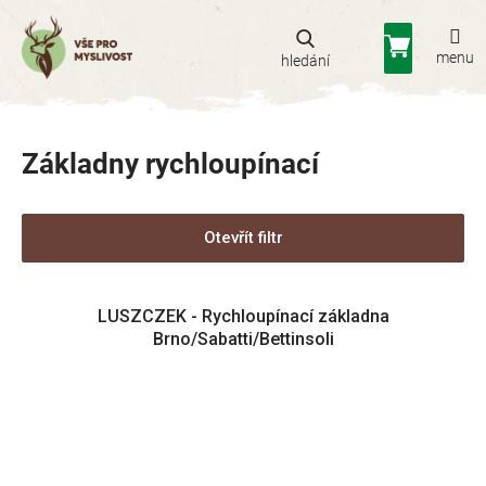
Přejít
na
Nákupní
obsah
košík
Základny rychloupínací
Otevřít filtr
V
LUSZCZEK - Rychloupínací základna
ý
Brno/Sabatti/Bettinsoli
p
i
s
p
r
o