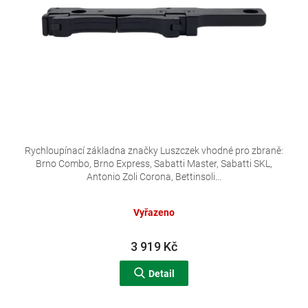
d
u
k
t
ů
Rychloupínací základna značky Luszczek vhodné pro zbraně:
Brno Combo, Brno Express, Sabatti Master, Sabatti SKL,
Antonio Zoli Corona, Bettinsoli...
Vyřazeno
3 919 Kč
Detail