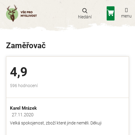
Přejít
na
Nákupní
obsah
košík
Zaměřovač
4,9
Průměrné
596 hodnocení
hodnocení
obchodu
je
Karel Mrázek
4,9
z
27.11.2020
Hodnocení obchodu je 5 z 5 hvězdiček.
5
Velká spokojenost, zboží které jinde neměli. Děkuji
hvězdiček.