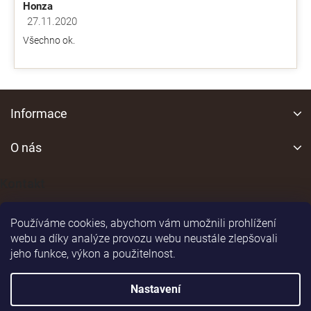
Honza
27.11.2020
Hodnocení obchodu je 5 z 5 hvězdiček.
Všechno ok.
Z
á
Informace
p
a
O nás
t
í
Kontakt
Používáme cookies, abychom vám umožnili prohlížení
webu a díky analýze provozu webu neustále zlepšovali
jeho funkce, výkon a použitelnost.
Shoptet
|
Realizoval
Nastavení