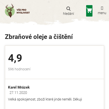
Přejít
na
Nákupní
obsah
košík
Zbraňové oleje a čištění
4,9
Průměrné
596 hodnocení
hodnocení
obchodu
je
Karel Mrázek
4,9
z
27.11.2020
Hodnocení obchodu je 5 z 5 hvězdiček.
5
Velká spokojenost, zboží které jinde neměli. Děkuji
hvězdiček.