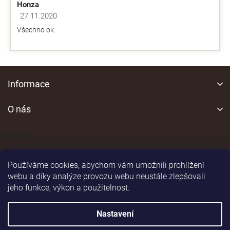
Honza
27.11.2020
Hodnocení obchodu je 5 z 5 hvězdiček.
Všechno ok.
Z
á
Informace
p
a
O nás
t
í
Kontakt
Používáme cookies, abychom vám umožnili prohlížení
webu a díky analýze provozu webu neustále zlepšovali
jeho funkce, výkon a použitelnost.
Shoptet
|
Realizoval
Nastavení