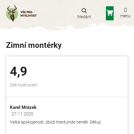
Přejít
na
Nákupní
obsah
košík
Zimní montérky
4,9
Průměrné
596 hodnocení
hodnocení
obchodu
je
Karel Mrázek
4,9
z
27.11.2020
Hodnocení obchodu je 5 z 5 hvězdiček.
5
Velká spokojenost, zboží které jinde neměli. Děkuji
hvězdiček.