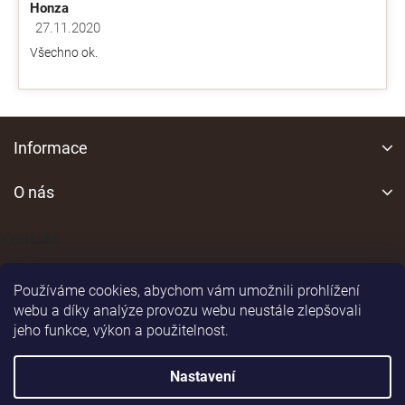
Honza
27.11.2020
Hodnocení obchodu je 5 z 5 hvězdiček.
Všechno ok.
Z
á
Informace
p
a
O nás
t
í
Kontakt
Používáme cookies, abychom vám umožnili prohlížení
webu a díky analýze provozu webu neustále zlepšovali
jeho funkce, výkon a použitelnost.
Shoptet
|
Realizoval
Nastavení