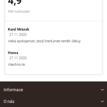
4,9
Průměrné
596 hodnocení
hodnocení
obchodu
je
Karel Mrázek
4,9
z
27.11.2020
Hodnocení obchodu je 5 z 5 hvězdiček.
5
Velká spokojenost, zboží které jinde neměli. Děkuji
hvězdiček.
Honza
27.11.2020
Hodnocení obchodu je 5 z 5 hvězdiček.
Všechno ok.
Z
á
Informace
p
a
O nás
t