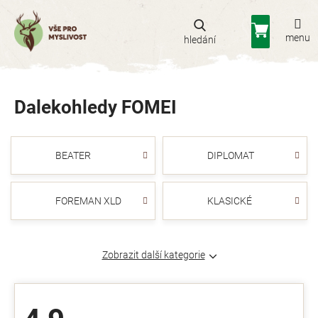
Přejít
na
Nákupní
obsah
košík
Dalekohledy FOMEI
BEATER
DIPLOMAT
FOREMAN XLD
KLASICKÉ
Zobrazit další kategorie