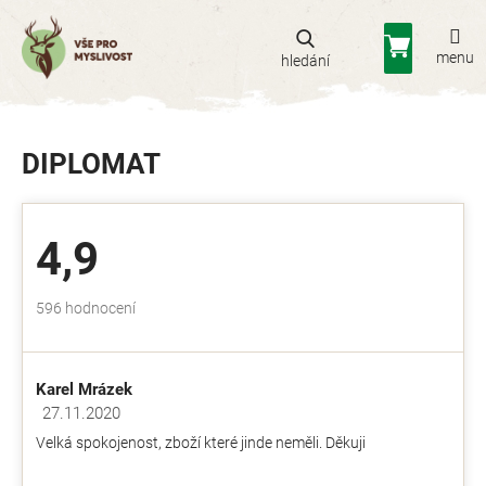
Přejít
na
Nákupní
obsah
košík
DIPLOMAT
4,9
Průměrné
596 hodnocení
hodnocení
obchodu
je
Karel Mrázek
4,9
z
27.11.2020
Hodnocení obchodu je 5 z 5 hvězdiček.
5
Velká spokojenost, zboží které jinde neměli. Děkuji
hvězdiček.