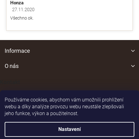
Honza
27.11.2020
Hodnocení obchodu je 5 z 5 hvězdiček.
Všechno ok.
Z
á
Informace
p
a
O nás
t
í
Kontakt
Používáme cookies, abychom vám umožnili prohlížení
webu a díky analýze provozu webu neustále zlepšovali
jeho funkce, výkon a použitelnost.
Shoptet
|
Realizoval
Nastavení