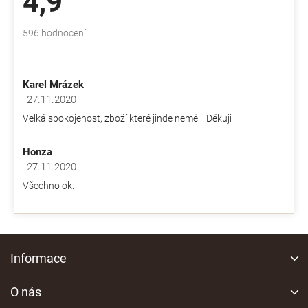
4,9
Průměrné
596 hodnocení
hodnocení
obchodu
je
Karel Mrázek
4,9
z
27.11.2020
Hodnocení obchodu je 5 z 5 hvězdiček.
5
Velká spokojenost, zboží které jinde neměli. Děkuji
hvězdiček.
Honza
27.11.2020
Hodnocení obchodu je 5 z 5 hvězdiček.
Všechno ok.
Z
á
Informace
p
a
O nás
t