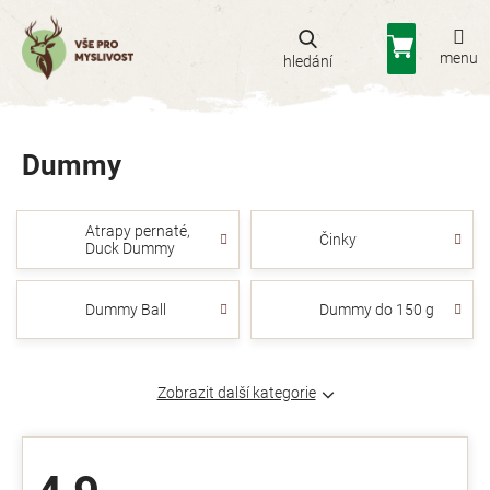
Přejít
na
Nákupní
obsah
košík
Dummy
Atrapy pernaté,
Činky
Duck Dummy
Dummy Ball
Dummy do 150 g
Zobrazit další kategorie