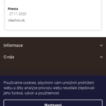
Honza
27.11.2020
Hodnocení obchodu je 5 z 5 hvězdiček.
Všechno ok.
Z
á
Informace
p
a
O nás
t
í
Kontakt
Používáme cookies, abychom vám umožnili prohlížení
webu a díky analýze provozu webu neustále zlepšovali
jeho funkce, výkon a použitelnost.
Shoptet
|
Realizoval
Nastavení