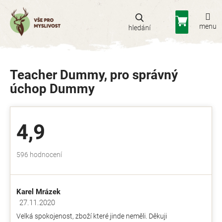
Přejít
na
Nákupní
obsah
košík
Teacher Dummy, pro správný
úchop Dummy
4,9
Průměrné
596 hodnocení
hodnocení
obchodu
je
Karel Mrázek
4,9
z
27.11.2020
Hodnocení obchodu je 5 z 5 hvězdiček.
5
Velká spokojenost, zboží které jinde neměli. Děkuji
hvězdiček.