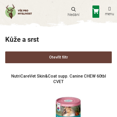
Přejít
na
Nákupní
obsah
košík
Kůže a srst
Otevřít filtr
V
NutriCareVet Skin&Coat supp. Canine CHEW 60tbl
ý
CVET
p
i
s
p
r
o