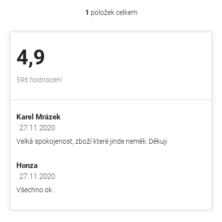
1
položek celkem
O
v
l
á
4,9
d
a
c
Průměrné
596 hodnocení
í
hodnocení
p
obchodu
r
je
v
Karel Mrázek
4,9
k
z
27.11.2020
y
Hodnocení obchodu je 5 z 5 hvězdiček.
5
v
Velká spokojenost, zboží které jinde neměli. Děkuji
hvězdiček.
ý
p
Honza
i
s
27.11.2020
Hodnocení obchodu je 5 z 5 hvězdiček.
u
Všechno ok.