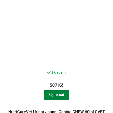
Skladem
507 Kč
Detail
NutriCareVet Urinary supp. Canine CHEW 60tbl CVET