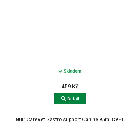
Skladem
459 Kč
Detail
NutriCareVet Gastro support Canine 85tbl CVET