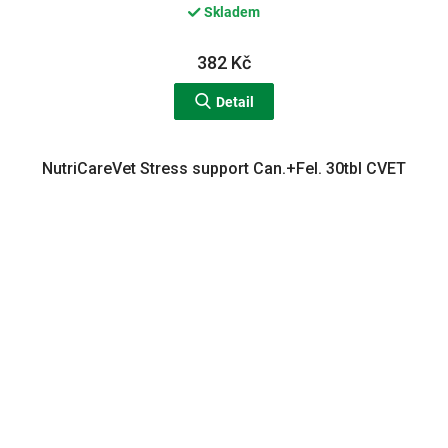
Skladem
382 Kč
Detail
NutriCareVet Stress support Can.+Fel. 30tbl CVET