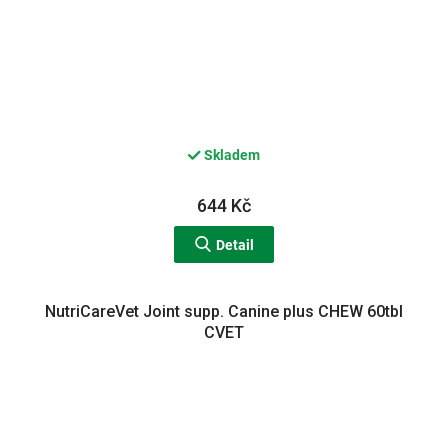
Skladem
644 Kč
Detail
NutriCareVet Joint supp. Canine plus CHEW 60tbl
CVET