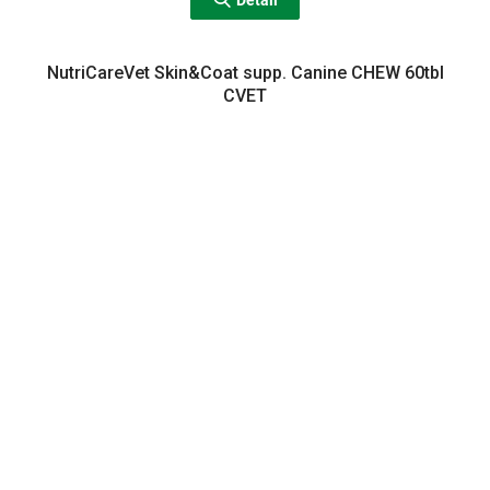
Detail
NutriCareVet Skin&Coat supp. Canine CHEW 60tbl
CVET