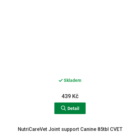
Skladem
439 Kč
Detail
NutriCareVet Joint support Canine 85tbl CVET