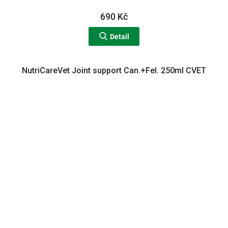
690 Kč
Detail
NutriCareVet Joint support Can.+Fel. 250ml CVET