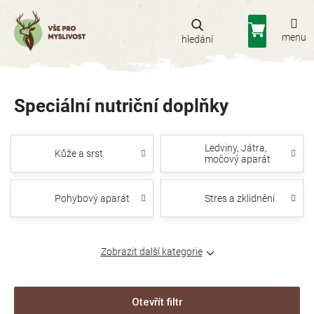
Přejít
na
Nákupní
obsah
košík
Speciální nutriční doplňky
Ledviny, Játra,
Kůže a srst
močový aparát
Pohybový aparát
Stres a zklidnění
Zobrazit další kategorie
Otevřít filtr