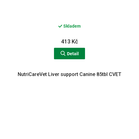
Skladem
413 Kč
Detail
NutriCareVet Liver support Canine 85tbl CVET