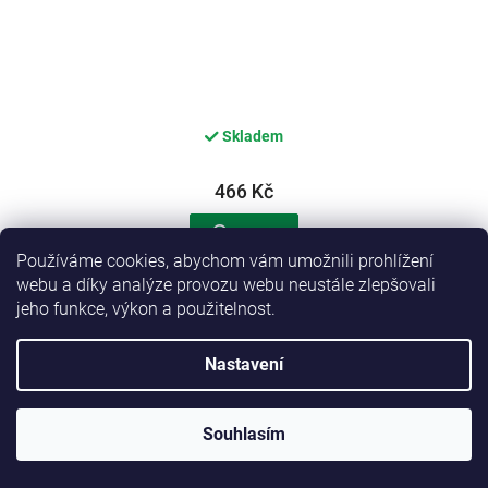
Skladem
466 Kč
Detail
Používáme cookies, abychom vám umožnili prohlížení
webu a díky analýze provozu webu neustále zlepšovali
Roboran Chondro 7 pro psy 60tbl
jeho funkce, výkon a použitelnost.
Nastavení
Souhlasím