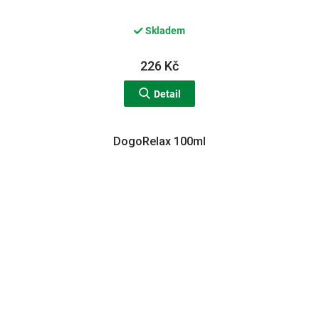
Skladem
226 Kč
Detail
DogoRelax 100ml