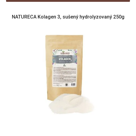
V
NATURECA Kolagen 3, sušený hydrolyzovaný 250g
ý
p
i
s
p
r
o
d
u
k
t
ů