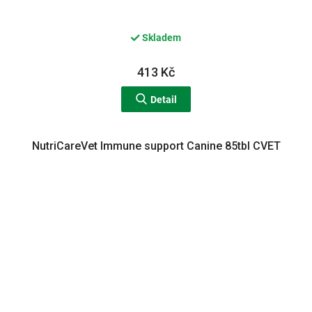
Skladem
413 Kč
Detail
NutriCareVet Immune support Canine 85tbl CVET